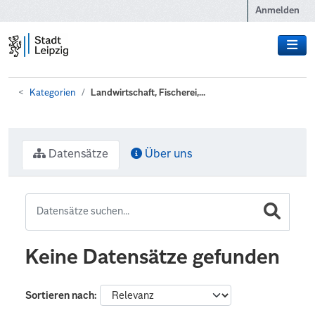
Zum Hauptinhalt wechseln
Anmelden
Kategorien
Landwirtschaft, Fischerei,...
Datensätze
Über uns
Keine Datensätze gefunden
Sortieren nach