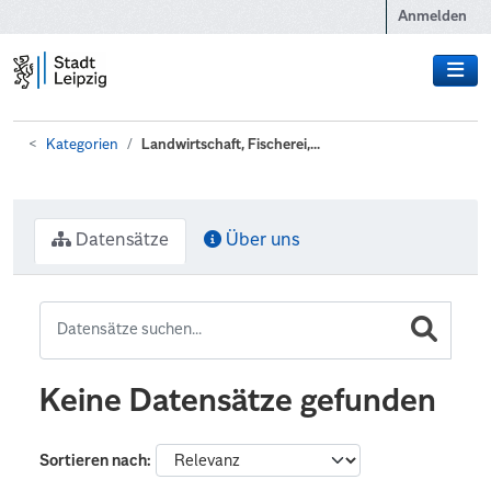
Zum Hauptinhalt wechseln
Anmelden
Kategorien
Landwirtschaft, Fischerei,...
Datensätze
Über uns
Keine Datensätze gefunden
Sortieren nach