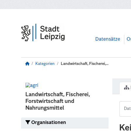
Zum Hauptinhalt wechseln
Datensätze
O
Kategorien
Landwirtschaft, Fischerei,...
Landwirtschaft, Fischerei,
Forstwirtschaft und
Nahrungsmittel
Organisationen
Ke