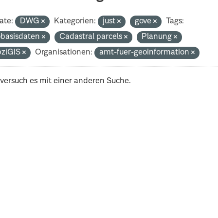
ate:
DWG
Kategorien:
just
gove
Tags:
basisdaten
Cadastral parcels
Planung
pziGIS
Organisationen:
amt-fuer-geoinformation
 versuch es mit einer anderen Suche.