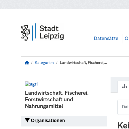
Zum Hauptinhalt wechseln
Datensätze
O
Kategorien
Landwirtschaft, Fischerei,...
Landwirtschaft, Fischerei,
Forstwirtschaft und
Nahrungsmittel
Organisationen
Ke