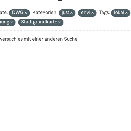
ate:
DWG
Kategorien:
just
envi
Tags:
lokal
nung
Stadtgrundkarte
 versuch es mit einer anderen Suche.