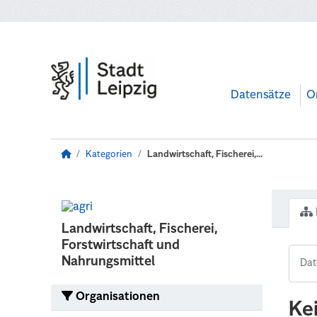
Zum Hauptinhalt wechseln
Datensätze
O
Kategorien
Landwirtschaft, Fischerei,...
Landwirtschaft, Fischerei,
Forstwirtschaft und
Nahrungsmittel
Organisationen
Ke