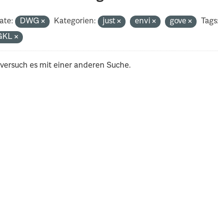
ate:
DWG
Kategorien:
just
envi
gove
Tags
GKL
 versuch es mit einer anderen Suche.