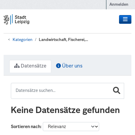
Zum Hauptinhalt wechseln
Anmelden
Kategorien
Landwirtschaft, Fischerei,...
Datensätze
Über uns
Keine Datensätze gefunden
Sortieren nach