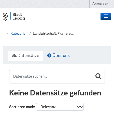
Zum Hauptinhalt wechseln
Anmelden
Kategorien
Landwirtschaft, Fischerei,...
Datensätze
Über uns
Keine Datensätze gefunden
Sortieren nach