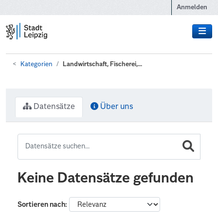
Zum Hauptinhalt wechseln
Anmelden
Kategorien
Landwirtschaft, Fischerei,...
Datensätze
Über uns
Keine Datensätze gefunden
Sortieren nach