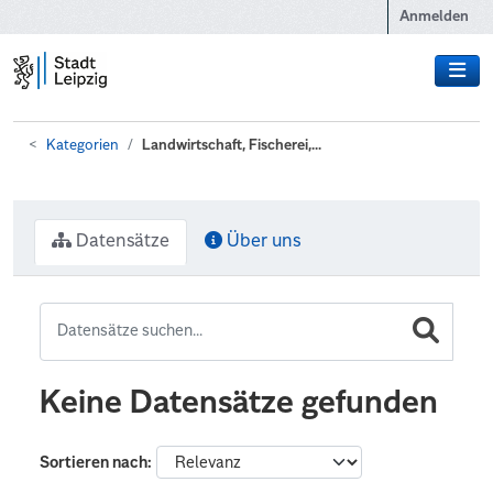
Zum Hauptinhalt wechseln
Anmelden
Kategorien
Landwirtschaft, Fischerei,...
Datensätze
Über uns
Keine Datensätze gefunden
Sortieren nach