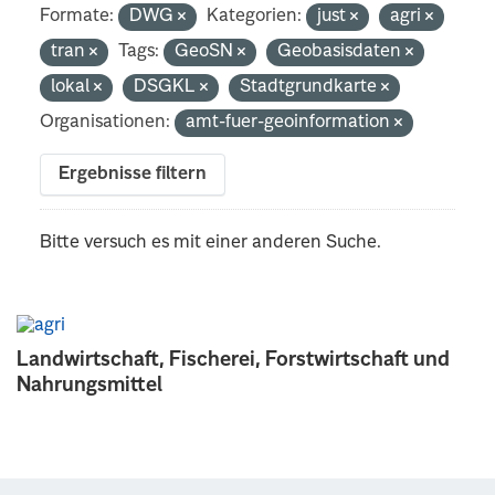
Formate:
DWG
Kategorien:
just
agri
tran
Tags:
GeoSN
Geobasisdaten
lokal
DSGKL
Stadtgrundkarte
Organisationen:
amt-fuer-geoinformation
Ergebnisse filtern
Bitte versuch es mit einer anderen Suche.
Landwirtschaft, Fischerei, Forstwirtschaft und
Nahrungsmittel