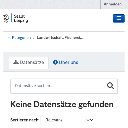
Zum Hauptinhalt wechseln
Anmelden
Kategorien
Landwirtschaft, Fischerei,...
Datensätze
Über uns
Keine Datensätze gefunden
Sortieren nach