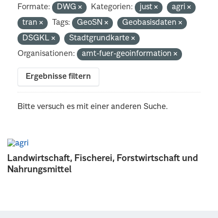
Formate:
DWG
Kategorien:
just
agri
tran
Tags:
GeoSN
Geobasisdaten
DSGKL
Stadtgrundkarte
Organisationen:
amt-fuer-geoinformation
Ergebnisse filtern
Bitte versuch es mit einer anderen Suche.
Landwirtschaft, Fischerei, Forstwirtschaft und
Nahrungsmittel