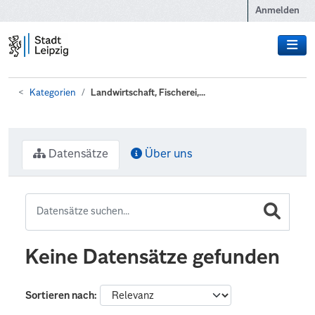
Zum Hauptinhalt wechseln
Anmelden
Kategorien
Landwirtschaft, Fischerei,...
Datensätze
Über uns
Keine Datensätze gefunden
Sortieren nach