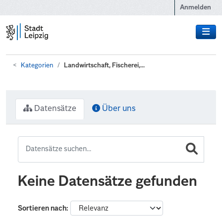
Zum Hauptinhalt wechseln
Anmelden
Kategorien
Landwirtschaft, Fischerei,...
Datensätze
Über uns
Keine Datensätze gefunden
Sortieren nach