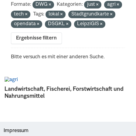
Formate:
DWG
Kategorien:
just
agri
tech
Tags:
lokal
Stadtgrundkarte
opendata
DSGKL
LeipziGIS
Ergebnisse filtern
Bitte versuch es mit einer anderen Suche.
Landwirtschaft, Fischerei, Forstwirtschaft und
Nahrungsmittel
Impressum