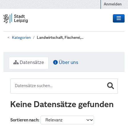
Zum Hauptinhalt wechseln
Anmelden
Kategorien
Landwirtschaft, Fischerei,...
Datensätze
Über uns
Keine Datensätze gefunden
Sortieren nach