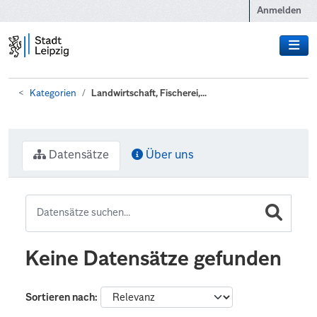
Zum Hauptinhalt wechseln
Anmelden
Kategorien
Landwirtschaft, Fischerei,...
Datensätze
Über uns
Keine Datensätze gefunden
Sortieren nach