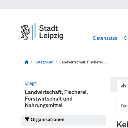
Zum Hauptinhalt wechseln
Datensätze
O
Kategorien
Landwirtschaft, Fischerei,...
Landwirtschaft, Fischerei,
Forstwirtschaft und
Nahrungsmittel
Organisationen
Ke