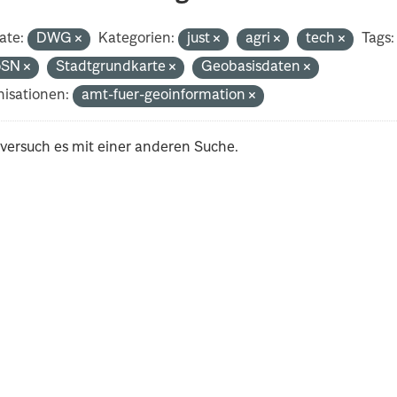
ate:
DWG
Kategorien:
just
agri
tech
Tags:
oSN
Stadtgrundkarte
Geobasisdaten
isationen:
amt-fuer-geoinformation
 versuch es mit einer anderen Suche.