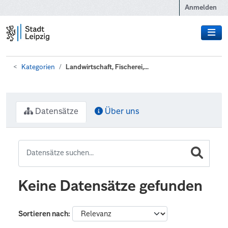
Zum Hauptinhalt wechseln
Anmelden
Kategorien
Landwirtschaft, Fischerei,...
Datensätze
Über uns
Keine Datensätze gefunden
Sortieren nach