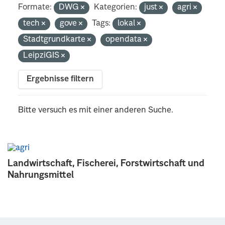
Formate:
DWG
Kategorien:
just
agri
tech
gove
Tags:
lokal
Stadtgrundkarte
opendata
LeipziGIS
Ergebnisse filtern
Bitte versuch es mit einer anderen Suche.
Landwirtschaft, Fischerei, Forstwirtschaft und
Nahrungsmittel