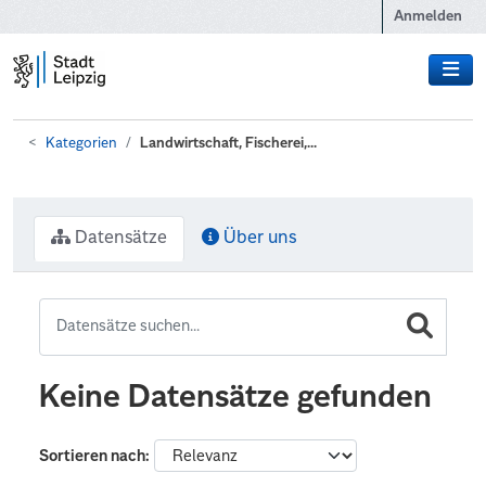
Zum Hauptinhalt wechseln
Anmelden
Kategorien
Landwirtschaft, Fischerei,...
Datensätze
Über uns
Keine Datensätze gefunden
Sortieren nach