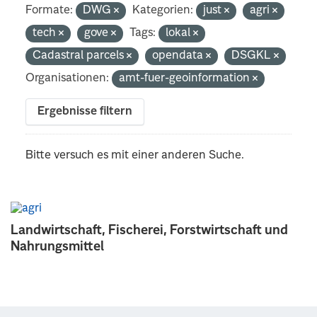
Formate:
DWG
Kategorien:
just
agri
tech
gove
Tags:
lokal
Cadastral parcels
opendata
DSGKL
Organisationen:
amt-fuer-geoinformation
Ergebnisse filtern
Bitte versuch es mit einer anderen Suche.
Landwirtschaft, Fischerei, Forstwirtschaft und
Nahrungsmittel