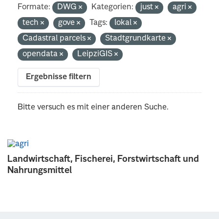
Formate:
DWG
Kategorien:
just
agri
tech
gove
Tags:
lokal
Cadastral parcels
Stadtgrundkarte
opendata
LeipziGIS
Ergebnisse filtern
Bitte versuch es mit einer anderen Suche.
Landwirtschaft, Fischerei, Forstwirtschaft und
Nahrungsmittel