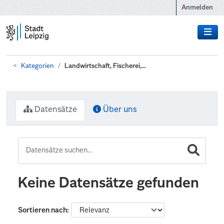
Zum Hauptinhalt wechseln
Anmelden
Kategorien
Landwirtschaft, Fischerei,...
Datensätze
Über uns
Keine Datensätze gefunden
Sortieren nach