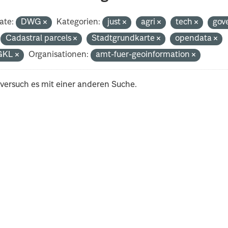
ate:
DWG
Kategorien:
just
agri
tech
gov
Cadastral parcels
Stadtgrundkarte
opendata
GKL
Organisationen:
amt-fuer-geoinformation
 versuch es mit einer anderen Suche.