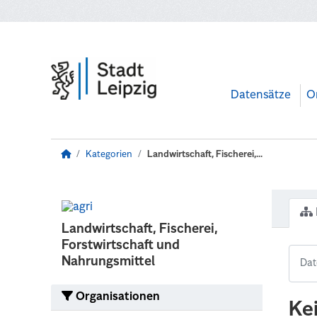
Zum Hauptinhalt wechseln
Datensätze
O
Kategorien
Landwirtschaft, Fischerei,...
Landwirtschaft, Fischerei,
Forstwirtschaft und
Nahrungsmittel
Organisationen
Ke