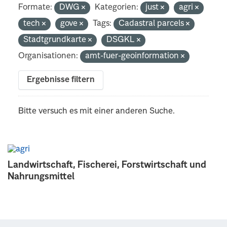
Formate:
DWG
Kategorien:
just
agri
tech
gove
Tags:
Cadastral parcels
Stadtgrundkarte
DSGKL
Organisationen:
amt-fuer-geoinformation
Ergebnisse filtern
Bitte versuch es mit einer anderen Suche.
Landwirtschaft, Fischerei, Forstwirtschaft und
Nahrungsmittel