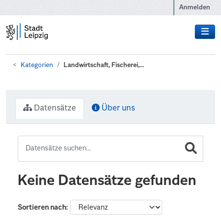
Zum Hauptinhalt wechseln
Anmelden
Kategorien
Landwirtschaft, Fischerei,...
Datensätze
Über uns
Keine Datensätze gefunden
Sortieren nach