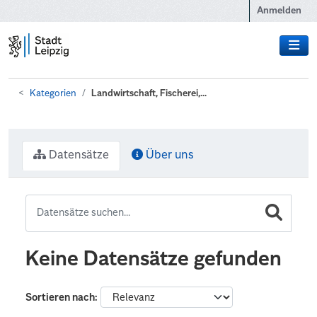
Zum Hauptinhalt wechseln
Anmelden
Kategorien
Landwirtschaft, Fischerei,...
Datensätze
Über uns
Keine Datensätze gefunden
Sortieren nach