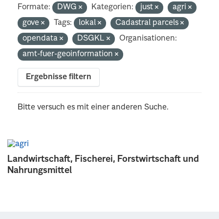
Formate:
DWG
Kategorien:
just
agri
gove
Tags:
lokal
Cadastral parcels
opendata
DSGKL
Organisationen:
amt-fuer-geoinformation
Ergebnisse filtern
Bitte versuch es mit einer anderen Suche.
Landwirtschaft, Fischerei, Forstwirtschaft und
Nahrungsmittel