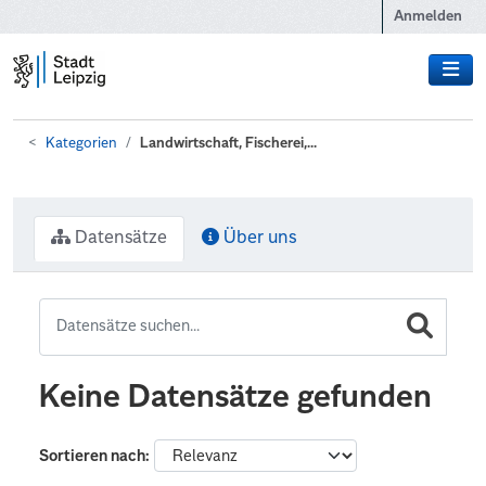
Zum Hauptinhalt wechseln
Anmelden
Kategorien
Landwirtschaft, Fischerei,...
Datensätze
Über uns
Keine Datensätze gefunden
Sortieren nach