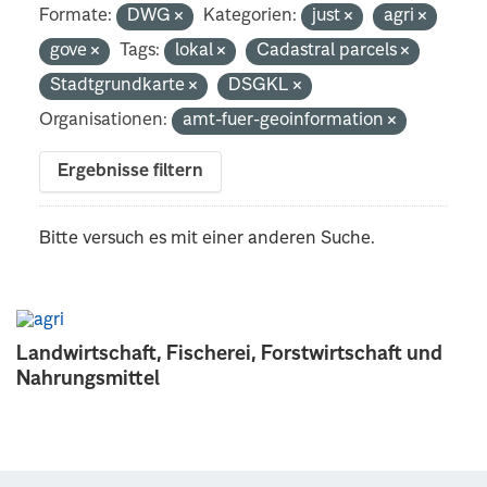
Formate:
DWG
Kategorien:
just
agri
gove
Tags:
lokal
Cadastral parcels
Stadtgrundkarte
DSGKL
Organisationen:
amt-fuer-geoinformation
Ergebnisse filtern
Bitte versuch es mit einer anderen Suche.
Landwirtschaft, Fischerei, Forstwirtschaft und
Nahrungsmittel