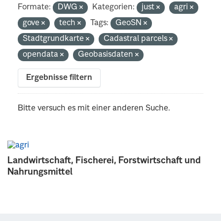
Formate:
DWG
Kategorien:
just
agri
gove
tech
Tags:
GeoSN
Stadtgrundkarte
Cadastral parcels
opendata
Geobasisdaten
Ergebnisse filtern
Bitte versuch es mit einer anderen Suche.
Landwirtschaft, Fischerei, Forstwirtschaft und
Nahrungsmittel