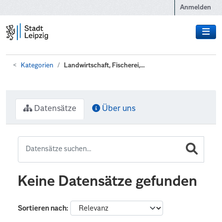
Zum Hauptinhalt wechseln
Anmelden
Kategorien
Landwirtschaft, Fischerei,...
Datensätze
Über uns
Keine Datensätze gefunden
Sortieren nach