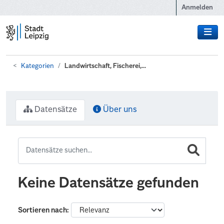
Zum Hauptinhalt wechseln
Anmelden
Kategorien
Landwirtschaft, Fischerei,...
Datensätze
Über uns
Keine Datensätze gefunden
Sortieren nach