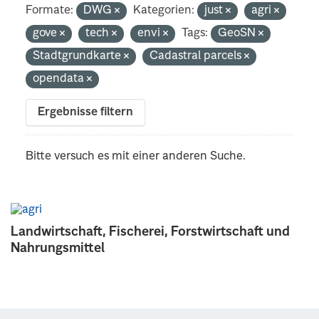
Formate:
DWG
Kategorien:
just
agri
gove
tech
envi
Tags:
GeoSN
Stadtgrundkarte
Cadastral parcels
opendata
Ergebnisse filtern
Bitte versuch es mit einer anderen Suche.
Landwirtschaft, Fischerei, Forstwirtschaft und
Nahrungsmittel