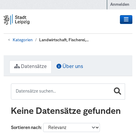
Zum Hauptinhalt wechseln
Anmelden
Kategorien
Landwirtschaft, Fischerei,...
Datensätze
Über uns
Keine Datensätze gefunden
Sortieren nach