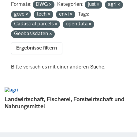
Formate:
DWG
Kategorien:
just
agri
gove
tech
envi
Tags:
Cadastral parcels
opendata
Geobasisdaten
Ergebnisse filtern
Bitte versuch es mit einer anderen Suche.
Landwirtschaft, Fischerei, Forstwirtschaft und
Nahrungsmittel