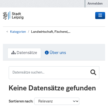
Zum Hauptinhalt wechseln
Anmelden
Kategorien
Landwirtschaft, Fischerei,...
Datensätze
Über uns
Keine Datensätze gefunden
Sortieren nach