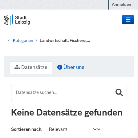
Zum Hauptinhalt wechseln
Anmelden
Kategorien
Landwirtschaft, Fischerei,...
Datensätze
Über uns
Keine Datensätze gefunden
Sortieren nach