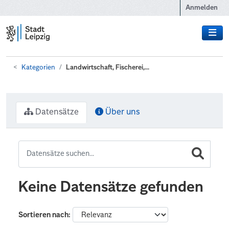
Zum Hauptinhalt wechseln
Anmelden
Kategorien
Landwirtschaft, Fischerei,...
Datensätze
Über uns
Keine Datensätze gefunden
Sortieren nach