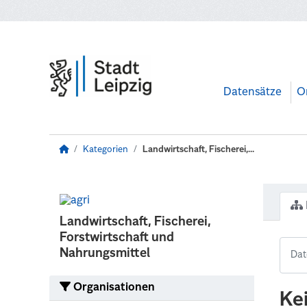
Zum Hauptinhalt wechseln
Datensätze
O
Kategorien
Landwirtschaft, Fischerei,...
Landwirtschaft, Fischerei,
Forstwirtschaft und
Nahrungsmittel
Organisationen
Ke