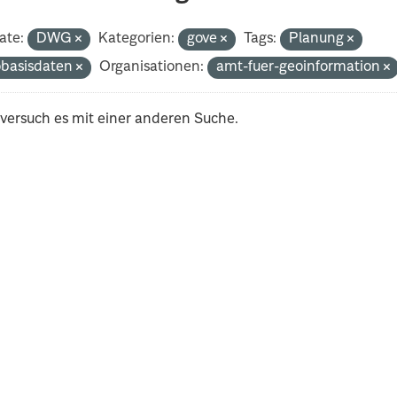
ate:
DWG
Kategorien:
gove
Tags:
Planung
basisdaten
Organisationen:
amt-fuer-geoinformation
 versuch es mit einer anderen Suche.