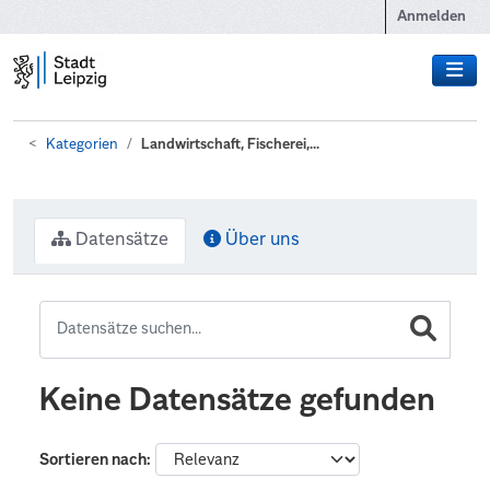
Zum Hauptinhalt wechseln
Anmelden
Kategorien
Landwirtschaft, Fischerei,...
Datensätze
Über uns
Keine Datensätze gefunden
Sortieren nach