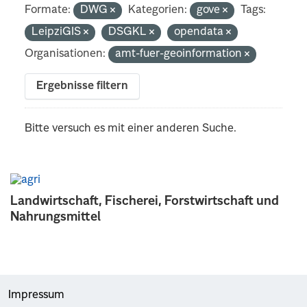
Formate:
DWG
Kategorien:
gove
Tags:
LeipziGIS
DSGKL
opendata
Organisationen:
amt-fuer-geoinformation
Ergebnisse filtern
Bitte versuch es mit einer anderen Suche.
Landwirtschaft, Fischerei, Forstwirtschaft und
Nahrungsmittel
Impressum