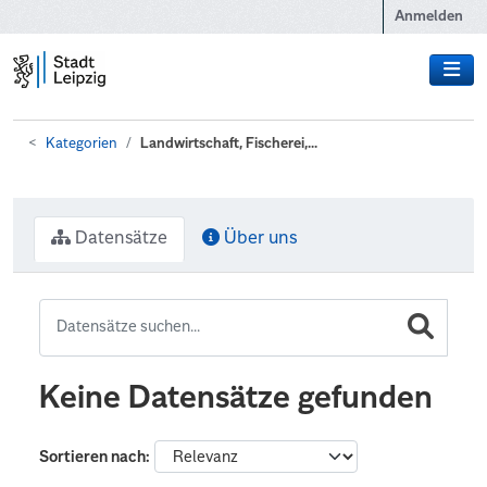
Zum Hauptinhalt wechseln
Anmelden
Kategorien
Landwirtschaft, Fischerei,...
Datensätze
Über uns
Keine Datensätze gefunden
Sortieren nach