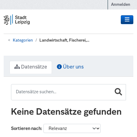
Zum Hauptinhalt wechseln
Anmelden
Kategorien
Landwirtschaft, Fischerei,...
Datensätze
Über uns
Keine Datensätze gefunden
Sortieren nach