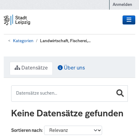
Zum Hauptinhalt wechseln
Anmelden
Kategorien
Landwirtschaft, Fischerei,...
Datensätze
Über uns
Keine Datensätze gefunden
Sortieren nach