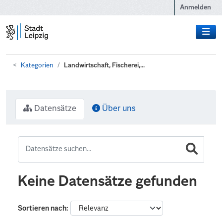
Zum Hauptinhalt wechseln
Anmelden
Kategorien
Landwirtschaft, Fischerei,...
Datensätze
Über uns
Keine Datensätze gefunden
Sortieren nach