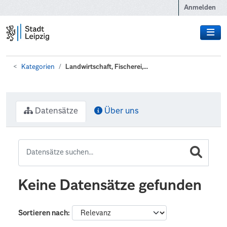
Zum Hauptinhalt wechseln
Anmelden
Kategorien
Landwirtschaft, Fischerei,...
Datensätze
Über uns
Keine Datensätze gefunden
Sortieren nach