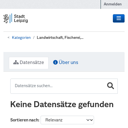
Zum Hauptinhalt wechseln
Anmelden
Kategorien
Landwirtschaft, Fischerei,...
Datensätze
Über uns
Keine Datensätze gefunden
Sortieren nach