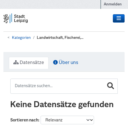
Zum Hauptinhalt wechseln
Anmelden
Kategorien
Landwirtschaft, Fischerei,...
Datensätze
Über uns
Keine Datensätze gefunden
Sortieren nach