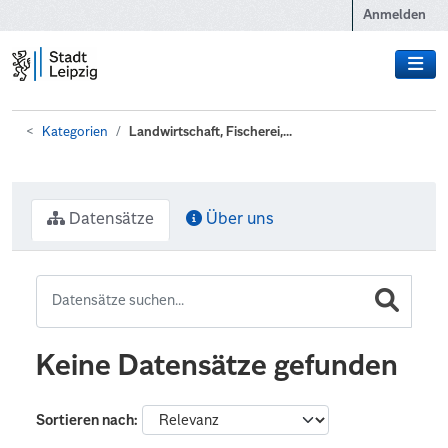
Zum Hauptinhalt wechseln
Anmelden
Kategorien
Landwirtschaft, Fischerei,...
Datensätze
Über uns
Keine Datensätze gefunden
Sortieren nach