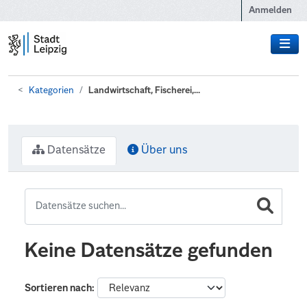
Zum Hauptinhalt wechseln
Anmelden
Kategorien
Landwirtschaft, Fischerei,...
Datensätze
Über uns
Keine Datensätze gefunden
Sortieren nach