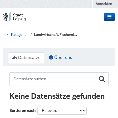
Zum Hauptinhalt wechseln
Anmelden
Kategorien
Landwirtschaft, Fischerei,...
Datensätze
Über uns
Keine Datensätze gefunden
Sortieren nach