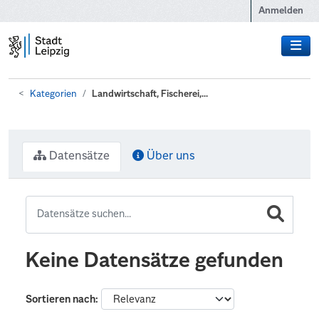
Zum Hauptinhalt wechseln
Anmelden
Kategorien
Landwirtschaft, Fischerei,...
Datensätze
Über uns
Keine Datensätze gefunden
Sortieren nach