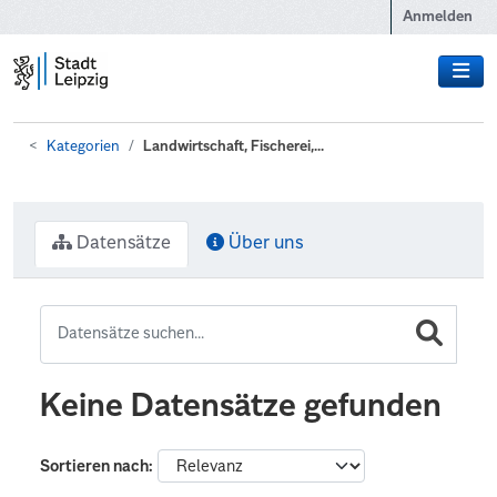
Zum Hauptinhalt wechseln
Anmelden
Kategorien
Landwirtschaft, Fischerei,...
Datensätze
Über uns
Keine Datensätze gefunden
Sortieren nach