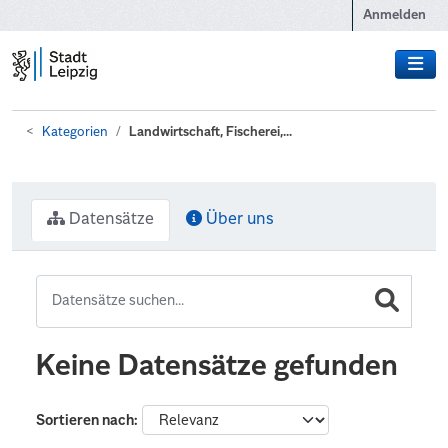
Zum Hauptinhalt wechseln
Anmelden
Kategorien
Landwirtschaft, Fischerei,...
Datensätze
Über uns
Keine Datensätze gefunden
Sortieren nach