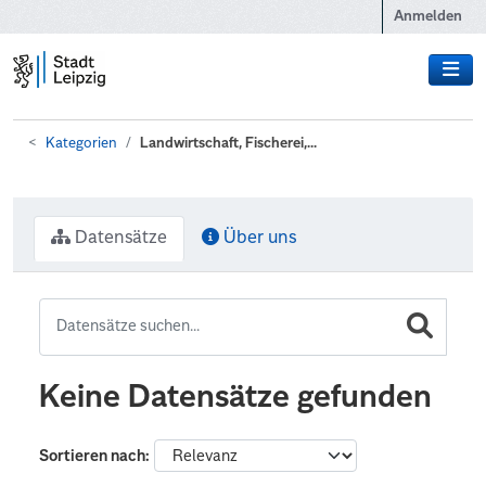
Zum Hauptinhalt wechseln
Anmelden
Kategorien
Landwirtschaft, Fischerei,...
Datensätze
Über uns
Keine Datensätze gefunden
Sortieren nach