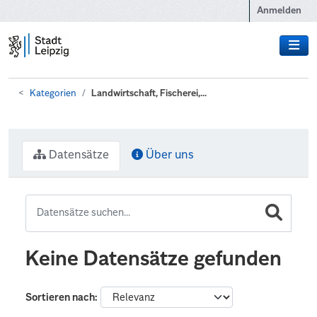
Zum Hauptinhalt wechseln
Anmelden
Kategorien
Landwirtschaft, Fischerei,...
Datensätze
Über uns
Keine Datensätze gefunden
Sortieren nach