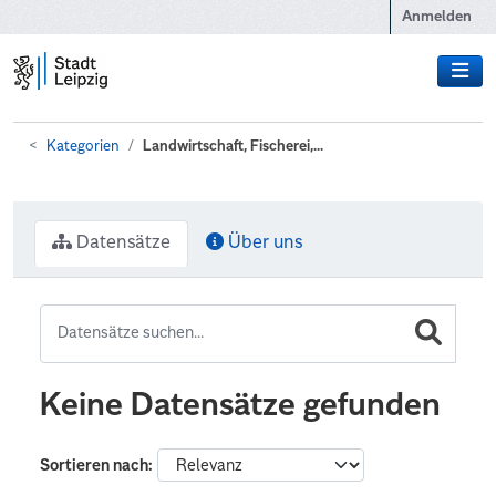
Zum Hauptinhalt wechseln
Anmelden
Kategorien
Landwirtschaft, Fischerei,...
Datensätze
Über uns
Keine Datensätze gefunden
Sortieren nach