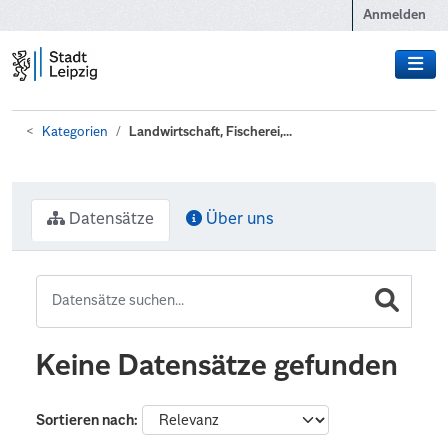
Zum Hauptinhalt wechseln
Anmelden
Kategorien
Landwirtschaft, Fischerei,...
Datensätze
Über uns
Keine Datensätze gefunden
Sortieren nach