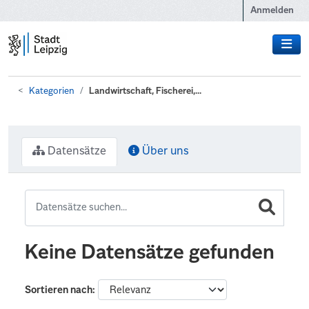
Zum Hauptinhalt wechseln
Anmelden
Kategorien
Landwirtschaft, Fischerei,...
Datensätze
Über uns
Keine Datensätze gefunden
Sortieren nach