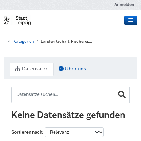
Zum Hauptinhalt wechseln
Anmelden
Kategorien
Landwirtschaft, Fischerei,...
Datensätze
Über uns
Keine Datensätze gefunden
Sortieren nach