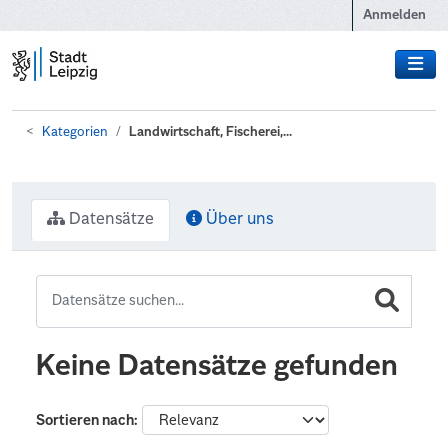
Zum Hauptinhalt wechseln
Anmelden
Kategorien
Landwirtschaft, Fischerei,...
Datensätze
Über uns
Keine Datensätze gefunden
Sortieren nach